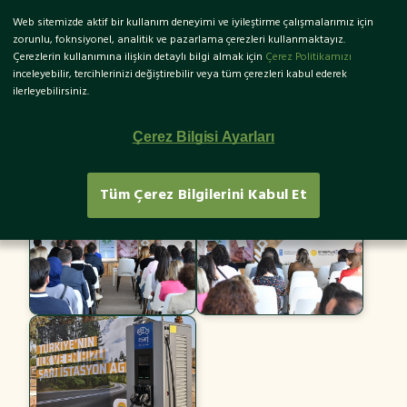
Web sitemizde aktif bir kullanım deneyimi ve iyileştirme çalışmalarımız için
EN
zorunlu, foknsiyonel, analitik ve pazarlama çerezleri kullanmaktayız.
Çerezlerin kullanımına ilişkin detaylı bilgi almak için
Çerez Politikamızı
inceleyebilir, tercihlerinizi değiştirebilir veya tüm çerezleri kabul ederek
ilerleyebilirsiniz.
Küçükköy Sonuç Toplantısı
Çerez Bilgisi Ayarları
Tüm Çerez Bilgilerini Kabul Et